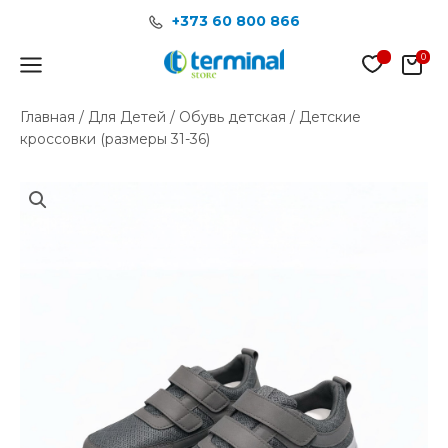
Перейти
+373 60 800 866
к
содержимому
Main
Menu
Главная
/
Для Детей
/
Обувь детская
/ Детские
кроссовки (размеры 31-36)
Количество
товара
Детские
кроссовки
(размеры
31-
36)