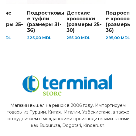
ские
Подростковы
Детские
Подростк
ли
е туфли
кроссовки
е кроссовк
меры 25-
(размеры 31-
(размеры 25-
(размеры 3
36)
30)
36)
0
MDL
225,00
MDL
255,00
MDL
295,00
MDL
Магазин вышел на рынок в 2006 году. Импортируем
товары из Турции, Китая, Италии, Узбекистана, а также
сотрудничаем с молдавскими производителями такими
как Buburuza, Dogotari, Kinderush.