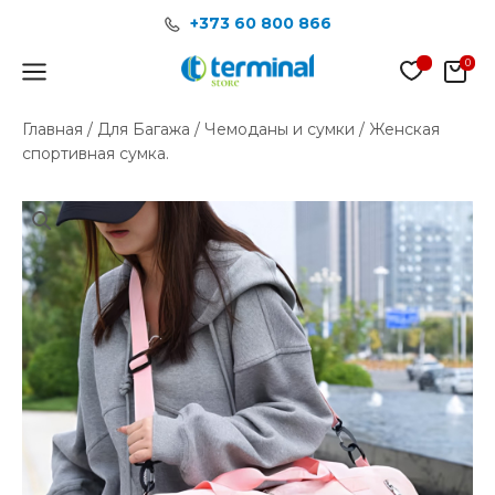
Перейти
+373 60 800 866
к
содержимому
Main
Menu
Главная
/
Для Багажа
/
Чемоданы и сумки
/ Женская
спортивная сумка.
Количество
товара
Женская
спортивная
сумка.