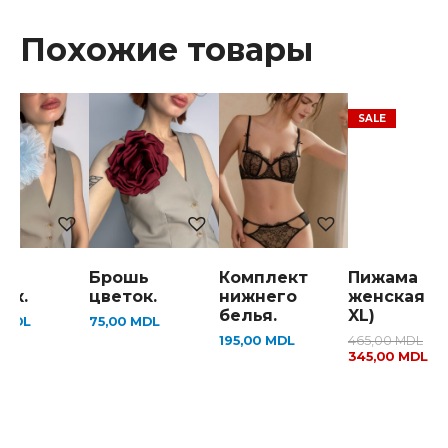
Похожие товары
шь
Брошь
Комплект
Пижама
ок.
цветок.
нижнего
женская (S
белья.
XL)
0
MDL
75,00
MDL
195,00
MDL
465,00
MDL
345,00
MDL