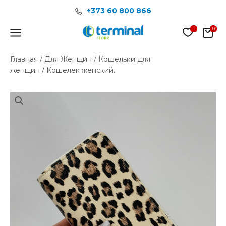
Перейти
+373 60 800 866
к
содержимому
Main
Menu
Главная
/
Для Женщин
/
Кошельки для
женщин
/ Кошелек женский.
Количество
товара
Кошелек
женский.