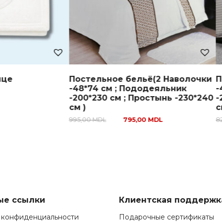
нце
Постельное бельё(2 Наволочки
П
-48*74 см ; Пододеяльник
-
-200*230 см ; Простынь -230*240
-
см )
с
995,00
MDL
795,00
MDL
8
ые ссылки
Клиентская поддержк
 конфиденциальности
Подарочные сертификаты