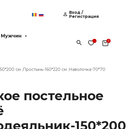
Вход /
Регистрация
 Мужчин
Поиск
50*200 см ,Простынь-160*220 см ;Наволочка-70*70
кое постельное
ё
50*200
одеяльник-150*200
0