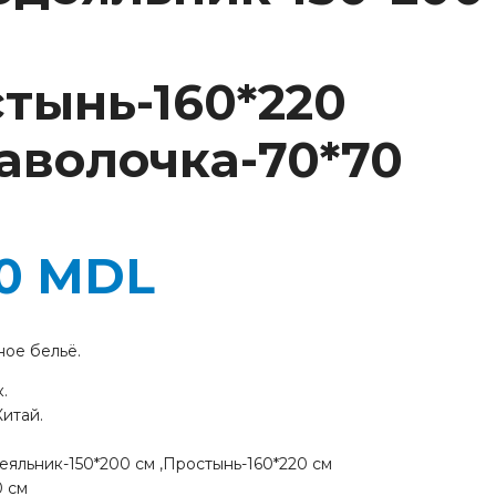
0
стынь-160*220
Наволочка-70*70
00
MDL
ное бельё.
.
итай.
яльник-150*200 см ,Простынь-160*220 см
0 см