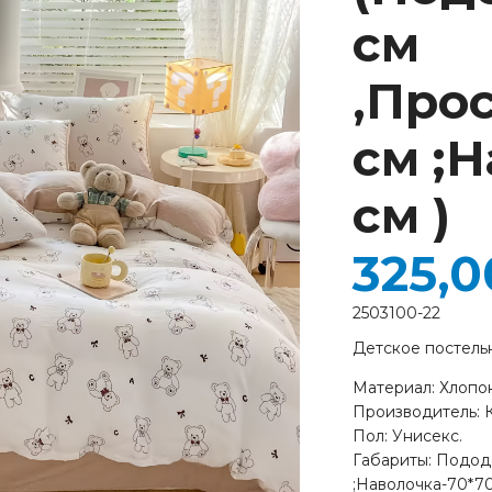
см
см
;Наволочка-70*7
см
,Про
)
см ;
см )
325,
2503100-22
Детское постель
Материал: Хлопок
Производитель: К
Пол: Унисекс.
Габариты: Пододе
;Наволочка-70*7