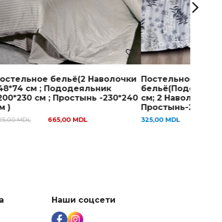
остельное бельё(2 Наволочки
Постельное
48*74 см ; Пододеяльник
бельё(Пододеяль
200*230 см ; Простынь -230*240
см; 2 Наволочки-5
м )
Простынь-220*230
25,00
MDL
665,00
MDL
325,00
MDL
а
Наши соцсети