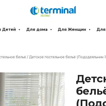
 Детей
Для дома
Для Женщин
Для
стельное бельё
/ Детское постельное бельё (Пододеяльник-1
Количество
товара
Детс
Детское
постельное
бель
бельё
(Пододеяльник-1
см
(Под
,Простынь-160*22