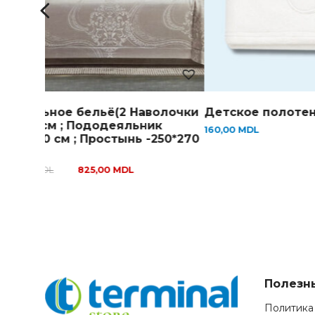
Постельное бельё(2 Наволочки
Детское полоте
-48*72 см ; Пододеяльник
160,00
MDL
-200*230 см ; Простынь -250*270
см )
1.035,00
MDL
825,00
MDL
Полезн
Политика