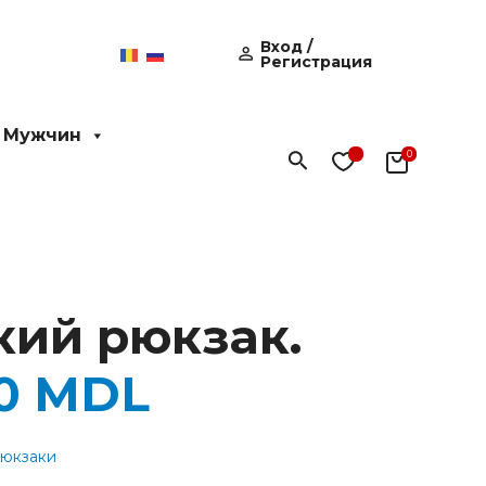
Вход /
Регистрация
 Мужчин
Поиск
кий рюкзак.
00
MDL
рюкзаки