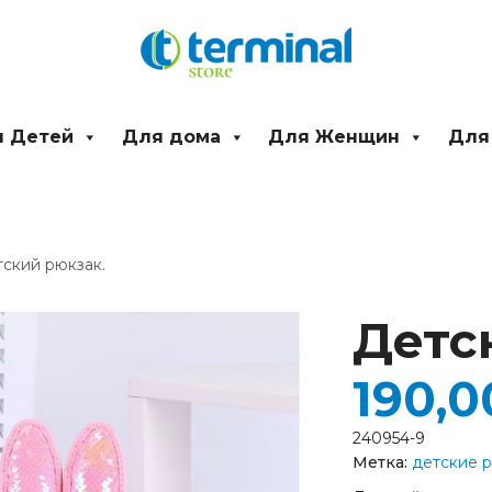
 Детей
Для дома
Для Женщин
Для
тский рюкзак.
Количество
товара
Детс
Детский
рюкзак.
190,
240954-9
Метка:
детские 