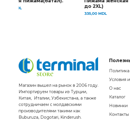
Женская пижама(батал).
Пижама женская 
до 2XL)
495,00
MDL
335,00
MDL
Полезн
Политика
Условия 
Магазин вышел на рынок в 2006 году.
О нас
Импортируем товары из Турции,
Каталог
Китая, Италии, Узбекистана, а также
сотрудничаем с молдавскими
Новинки
производителями такими как
Контакты
Buburuza, Dogotari, Kinderush.