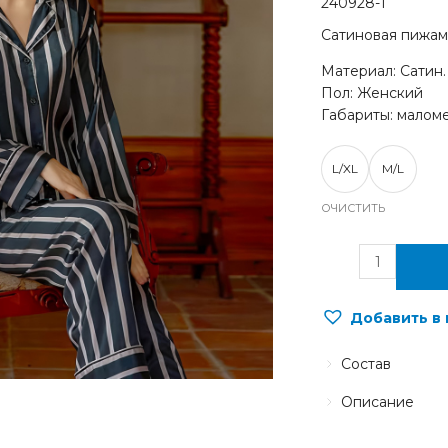
240928-1
Сатиновая пижам
Материал: Сатин.
Пол: Женский
Габариты: маломе
L/XL
M/L
ОЧИСТИТЬ
Добавить в
Состав
Описание