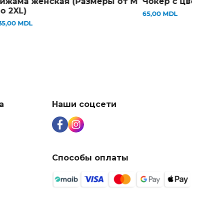
ижама женская (Размеры от M
Чокер с цветком.
о 2XL)
65,00
MDL
35,00
MDL
а
Наши соцсети
Способы оплаты