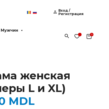
Вход /
Регистрация
 Мужчин
Поиск
ма женская
еры L и XL)
00
MDL