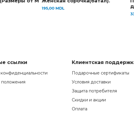
(Размеры от M
Женская сорочка(батал).
П
д
195,00
MDL
3
ые ссылки
Клиентская поддержк
 конфиденциальности
Подарочные сертификаты
и положения
Условия доставки
Защита потребителя
Скидки и акции
Оплата