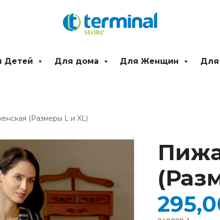
 Детей
Для дома
Для Женщин
Для
енская (Размеры L и XL)
Количество
товара
Пижа
Пижама
женская
(Разм
(Размеры
L
и
295,
XL)