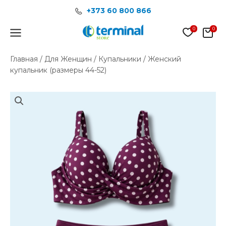
Перейти
+373 60 800 866
к
содержимому
Main
Menu
Главная
/
Для Женщин
/
Купальники
/ Женский
купальник (размеры 44-52)
Количество
товара
Женский
купальник
(размеры
44-
52)