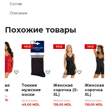
Состав
Описание
Похожие товары
ская
Тонкие
Женская
Женская
очка
мужские
сорочка (S-
сорочка (S
носки
XL)
XL)
0
MDL
0
MDL
62,00
MDL
185,00
MDL
185,00
MDL
49,00
MDL
135,00
MDL
135,00
MDL