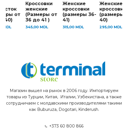
ы
Кроссовки
Женские
Женские
росток
женские
кроссовки
кроссовки
змеры от
(Размеры от
(размеры 36-
(размеры 3
о 40)
36 до 41 )
41)
40)
00
MDL
345,00
MDL
315,00
MDL
295,00
MDL
Магазин вышел на рынок в 2006 году. Импортируем
товары из Турции, Китая, Италии, Узбекистана, а также
сотрудничаем с молдавскими производителями такими
как Buburuza, Dogotari, Kinderush.
+373 60 800 866