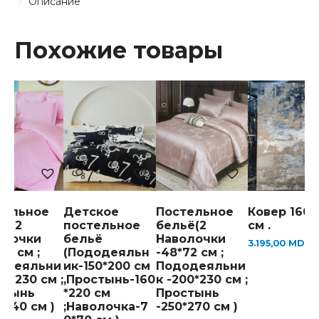
Описание
Похожие товары
тельное
Детское
Постельное
Ковер 160*
ьё(2
постельное
бельё(2
см .
олочки
бельё
Наволочки
3.195,00
MDL
74 см ;
(Пододеяльн
-48*72 см ;
одеяльни
ик-150*200 см
Пододеяльни
00*230 см ;
,Простынь-160
к -200*230 см ;
стынь
*220 см
Простынь
*240 см )
;Наволочка-7
-250*270 см )