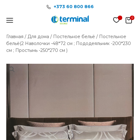
Перейти
+373 60 800 866
к
содержимому
Main
Menu
Главная
/
Для дома
/
Постельное бельё
/ Постельное
бельё(2 Наволочки -48*72 см ; Пододеяльник -200*230
см ; Простынь -250*270 см )
Количество
товара
Постельное
бельё(2
Наволочки
-48*72
см
;
Пододеяльник
-200*230
см
;
Простынь