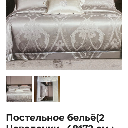
-250*270
см
)
Постельное бельё(2