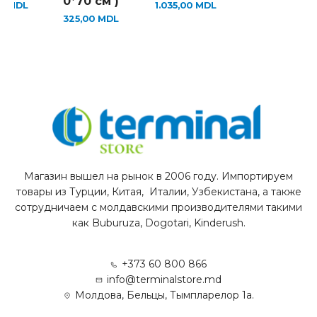
0*70 см )
00
MDL
1.035,00
MDL
325,00
MDL
Магазин вышел на рынок в 2006 году. Импортируем
товары из Турции, Китая, Италии, Узбекистана, а также
сотрудничаем с молдавскими производителями такими
как Buburuza, Dogotari, Kinderush.
+373 60 800 866
info@terminalstore.md
Молдова, Бельцы, Тымпларелор 1а.