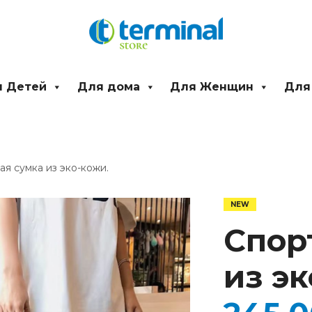
 Детей
Для дома
Для Женщин
Для
ая сумка из эко-кожи.
Количество
товара
Спортивная
Спор
сумка
из
эко-
из эк
кожи.