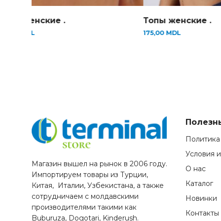
Топы женские .
Топы женские .
195,00
MDL
175,00
MDL
Полезн
Политика
Условия 
Магазин вышел на рынок в 2006 году.
О нас
Импортируем товары из Турции,
Каталог
Китая, Италии, Узбекистана, а также
сотрудничаем с молдавскими
Новинки
производителями такими как
Контакты
Buburuza, Dogotari, Kinderush.