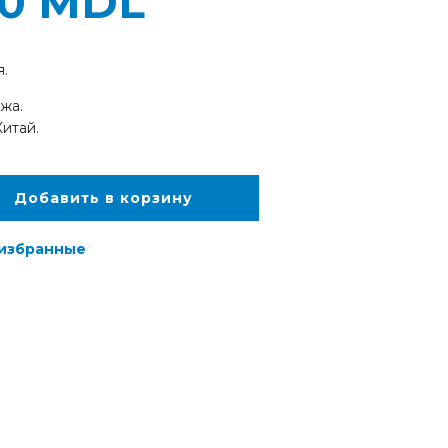
00
MDL
я.
жа.
итай.
Добавить в корзину
 избранные