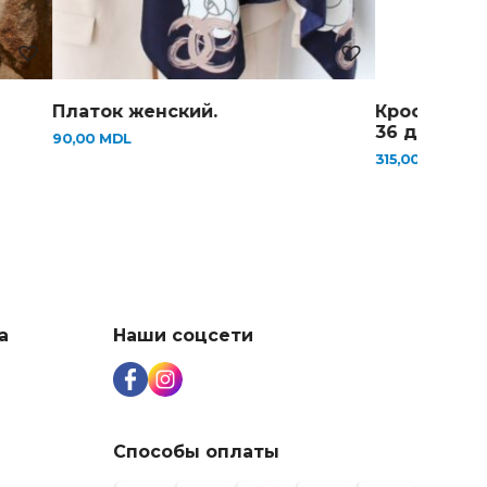
латок женский.
Кроссовки женски
36 до 41)
0,00
MDL
315,00
MDL
а
Наши соцсети
Способы оплаты