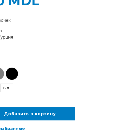
00
MDL
вочек.
о
Турция
8 л.
Добавить в корзину
 избранные