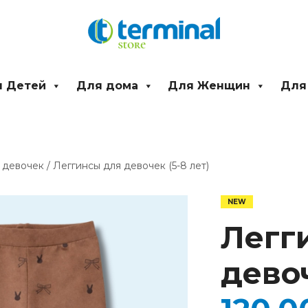
 Детей
Для дома
Для Женщин
Для
 девочек
/ Леггинсы для девочек (5-8 лет)
Количество
товара
Леггинсы
Легг
для
девочек
(5-
девоч
8
лет)