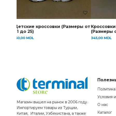
Детские кроссовки (Размеры от
Кроссовки подр
21 до 25)
(Размеры от 36 д
150,00
MDL
345,00
MDL
Полезн
Политика
Условия 
Магазин вышел на рынок в 2006 году.
О нас
Импортируем товары из Турции,
Каталог
Китая, Италии, Узбекистана, а также