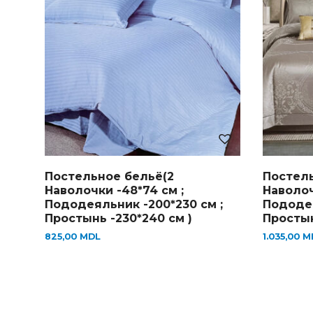
Постельное бельё(2
Постель
Наволочки -48*74 см ;
Наволоч
Пододеяльник -200*230 см ;
Пододея
Простынь -230*240 см )
Простын
825,00
MDL
1.035,00
M