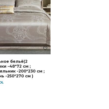
ное бельё(2
ки -48*72 см ;
льник -200*230 см ;
ь -250*270 см )
DL