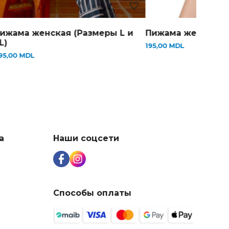
ижама женская (Размеры L и
Пижама женская 
L)
195,00
MDL
95,00
MDL
а
Наши соцсети
Способы оплаты