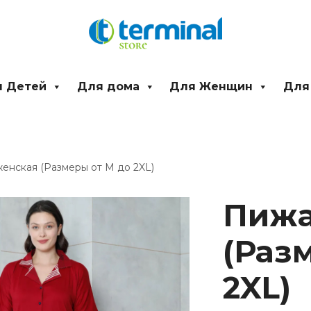
 Детей
Для дома
Для Женщин
Для
енская (Размеры от M до 2XL)
Количество
товара
Пижа
Пижама
женская
(Раз
(Размеры
от
M
2XL)
до
2XL)