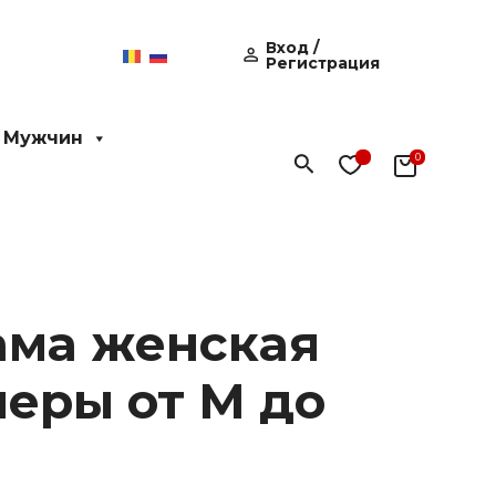
Вход /
Регистрация
 Мужчин
Поиск
ма женская
меры от M до