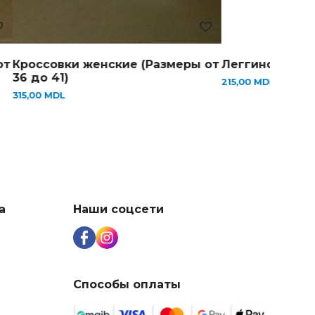
россовки женские (Размеры от
Леггинсы женские
6 до 41)
215,00
MDL
15,00
MDL
а
Наши соцсети
Способы оплаты