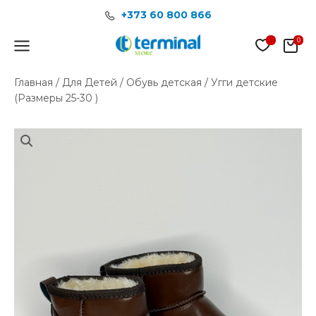
Перейти
+373 60 800 866
к
содержимому
Main
Menu
Главная
/
Для Детей
/
Обувь детская
/ Угги детские
(Размеры 25-30 )
Количество
товара
Угги
детские
(Размеры
25-
30
)