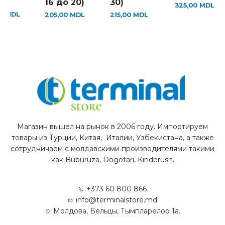
16 до 20)
30)
325,00
MDL
00
MDL
205,00
MDL
215,00
MDL
Магазин вышел на рынок в 2006 году. Импортируем
товары из Турции, Китая, Италии, Узбекистана, а также
сотрудничаем с молдавскими производителями такими
как Buburuza, Dogotari, Kinderush.
+373 60 800 866
info@terminalstore.md
Молдова, Бельцы, Тымпларелор 1а.