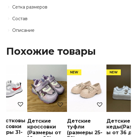
Сетка размеров
Состав
Описание
Похожие товары
ростковы
Детские
Детские
Детские
оссовки
кроссовки
туфли
кеды(Разм
меры 31-
(Размеры от
(размеры 25-
ы от 36 до