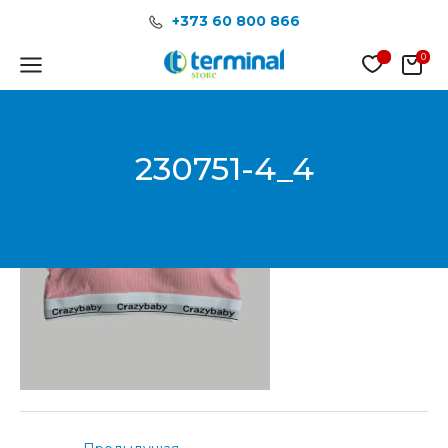
Перейти
Post
+373 60 800 866
к
navigation
содержимому
Main
Menu
230751-4_4
От
Менеджер продаж Terminal Store
/
04.02.2024