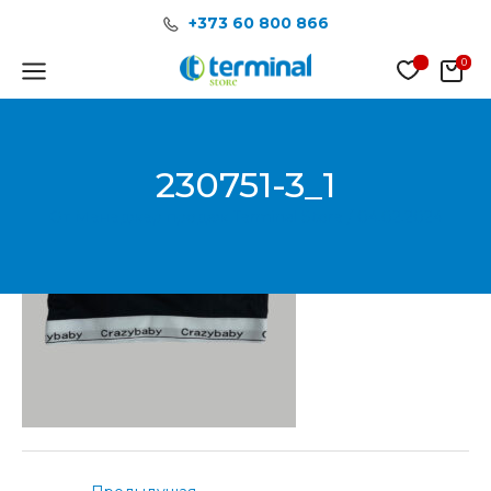
Перейти
Post
+373 60 800 866
к
navigation
содержимому
Main
Menu
230751-3_1
От
Менеджер продаж Terminal Store
/
04.02.2024