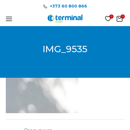
Перейти
Post
+373 60 800 866
к
navigation
содержимому
Main
Menu
IMG_9535
От
Менеджер продаж Terminal Store
/
25.01.2024