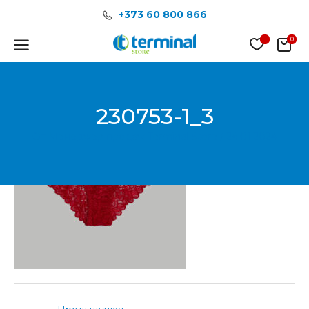
Перейти
Post
+373 60 800 866
к
navigation
содержимому
Main
Menu
230753-1_3
От
Менеджер продаж Terminal Store
/
24.01.2024