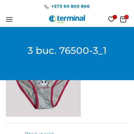
Перейти
Post
+373 60 800 866
к
navigation
содержимому
Main
Menu
3 buc. 76500-3_1
От
Менеджер продаж Terminal Store
/
04.02.2024