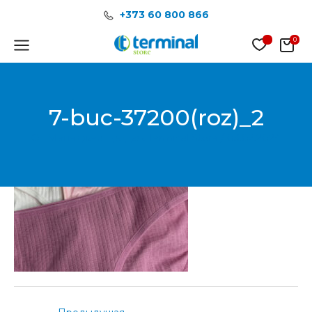
Перейти
Post
+373 60 800 866
к
navigation
содержимому
Main
Menu
7-buc-37200(roz)_2
От
Менеджер продаж Terminal Store
/
03.02.2024