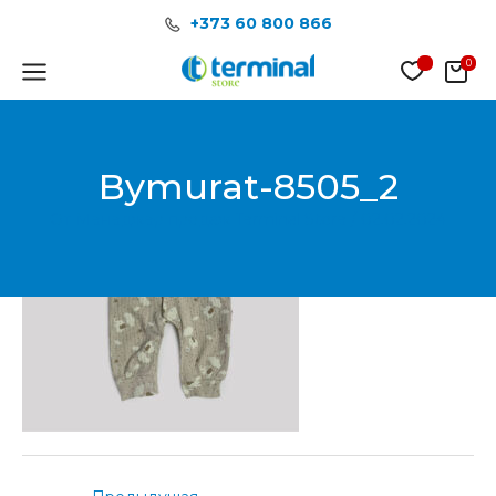
Перейти
Post
+373 60 800 866
к
navigation
содержимому
Main
Menu
Bymurat-8505_2
От
Менеджер продаж Terminal Store
/
02.02.2024