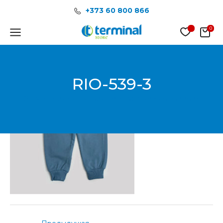
Перейти
Post
+373 60 800 866
к
navigation
содержимому
Main
Menu
RIO-539-3
От
Менеджер продаж Terminal Store
/
01.02.2024