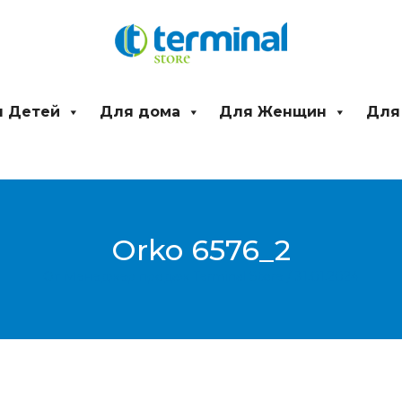
 Детей
Для дома
Для Женщин
Для
Orko 6576_2
От
Менеджер продаж Terminal Store
/
31.01.2024