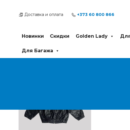
Перейти
Post
к
navigation
Доставка и оплата
+373 60 800 866
содержимому
Новинки
Скидки
Golden Lady
Для
Для Багажа