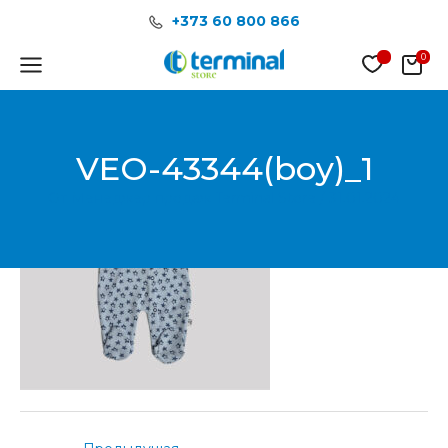
Перейти
Post
+373 60 800 866
к
navigation
содержимому
Main
Menu
VEO-43344(boy)_1
От
Менеджер продаж Terminal Store
/
31.01.2024