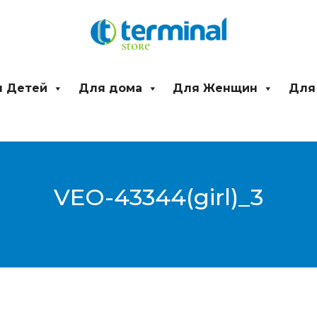
 Детей
Для дома
Для Женщин
Для
VEO-43344(girl)_3
От
Менеджер продаж Terminal Store
/
31.01.2024