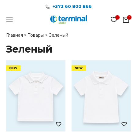
Перейти
+373 60 800 866
к
содержимому
Main
Menu
Главная
Товары
Зеленый
Зеленый