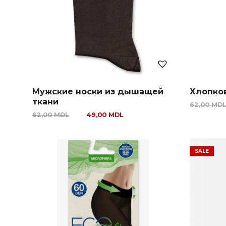
Мужские носки из дышащей
Хлопко
ткани
62,00
MD
62,00
MDL
49,00
MDL