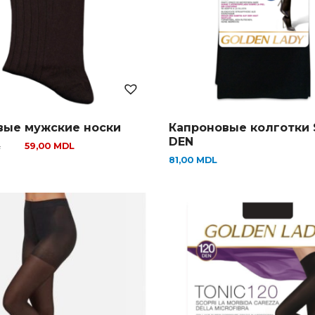
вые мужские носки
Капроновые колготки 
DEN
L
59,00
MDL
81,00
MDL