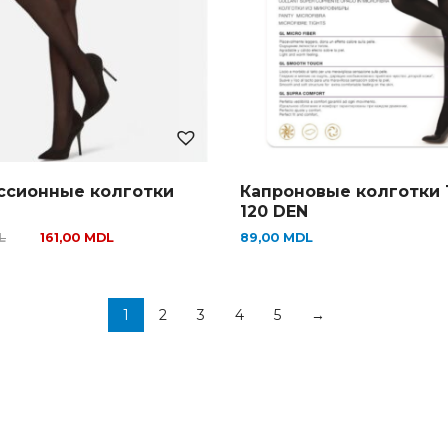
ссионные колготки
Капроновые колготки 
120 DEN
L
161,00
MDL
89,00
MDL
1
2
3
4
5
→